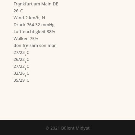
Frankfurt am Main
DE
°
26
C
Wind
2 km/h, N
Druck
764.32 mmHg
Luftfeuchtigkeit
38%
Wolken
75%
don
fre
sam
son
mon
°
27/23
C
°
26/22
C
°
27/22
C
°
32/26
C
°
35/29
C
© 2021 Bülent Midyat